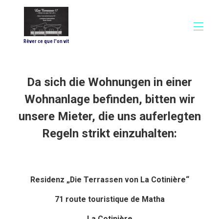
Rêver ce que l'on vit
Startseite
Alle Objekte
▾
Da sich die Wohnungen in einer
Fotos
Wohnanlage befinden, bitten wir
Konditionen & Preise
Ausrüstung von "Les Cairns"
unsere Mieter, die uns auferlegten
Ausrüstung von "Les Salines"
Regeln strikt einzuhalten:
Kontaktieren Sie uns
Hinterlassen Sie eine Bewertung
Residenz „Die Terrassen von La Cotinière“
71 route touristique de Matha
La Cotinière