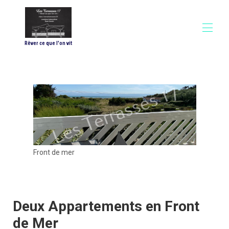
Rêver ce que l'on vit
Accueil
Nos appartements
▾
Photos
Conditions & Tarifs
Equipements "Les Cairns"
Equipements "Les Salines"
Nous contacter
Laisser un avis
Front de mer
Deux Appartements en Front
de Mer